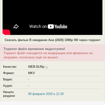
Скачать фильм В ожидании Ани (2020) 1080p HD через торрент
Торрент файл временно недоступен!
Торрент файл находится на модерации или временно не
загружен, поскольку ещё не вышел.
Качество:
WEB-DLRip
Формат:
MKV
Видео:
-
Аудио:
-
Начало
09 февраля 2020 в 12:28
раздачи: