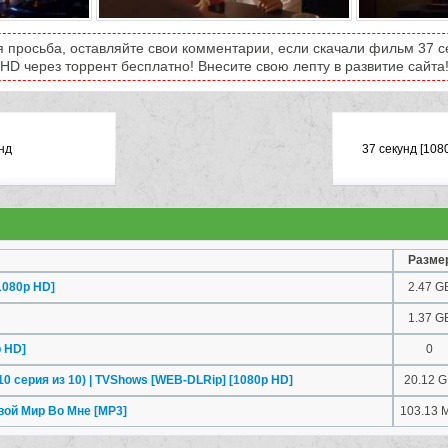
 просьба, оставляйте свои комментарии, если скачали фильм 37 с
HD через торрент бесплатно! Внесите свою лепту в развитие сайта
нд
37 секунд [108
Разме
1080p HD]
2.47 G
1.37 G
p HD]
0
10 серия из 10) | TVShows [WEB-DLRip] [1080p HD]
20.12 
вой Мир Во Мне
[MP3]
103.13 