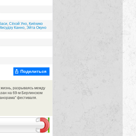
баси
,
Сёхэй Уно
,
Киёхико
Мисудзу Канно
,
Эйта Окуно
Поделиться
 жизнь, разрываясь между
азан на 69-м Берлинском
Панорама" фестиваля.