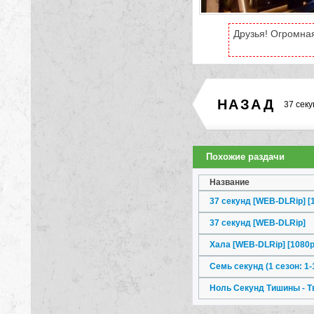
Друзья! Огромная
НАЗАД
37 секу
Похожие раздачи
Название
37 секунд [WEB-DLRip] [
37 секунд [WEB-DLRip]
Хала [WEB-DLRip] [1080
Семь секунд (1 сезон: 1-
Ноль Секунд Тишины - Т