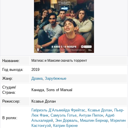
Название:
Матиас и Максим скачать торрент
Год выхода:
2019
Жанр:
Драма
,
Зарубежные
Студия/
Канада, Sons of Manual
Страна:
Режиссер:
Ксавье Долан
Габриэль Д’Альмейда Фрейтас
,
Ксавье Долан
,
Пьер-
Люк Фанк
,
Самуэль Готье
,
Антуан Пилон
,
Адиб
В ролях:
Альхалидей
,
Энн Дорваль
,
Мишлин Бернар
,
Мэрилин
Кастонгуэй
,
Катрин Брюне