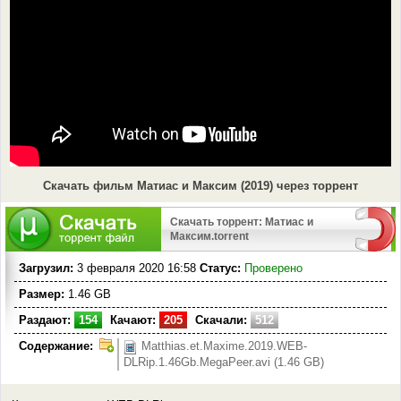
Скачать фильм Матиас и Максим (2019) через торрент
Скачать торрент: Матиас и
Максим.torrent
Загрузил:
3 февраля 2020 16:58
Статус:
Проверено
Размер:
1.46 GB
Раздают:
154
Качают:
205
Скачали:
512
Содержание:
Matthias.et.Maxime.2019.WEB-
DLRip.1.46Gb.MegaPeer.avi (1.46 GB)