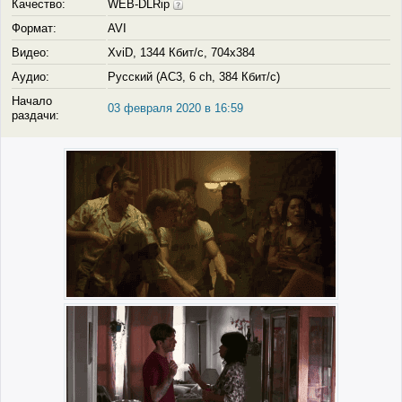
Качество:
WEB-DLRip
Формат:
AVI
Видео:
XviD, 1344 Кбит/с, 704x384
Аудио:
Русский (AC3, 6 ch, 384 Кбит/с)
Начало
03 февраля 2020 в 16:59
раздачи: