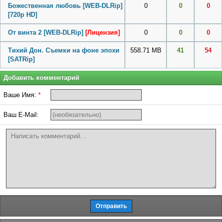
Божественная любовь [WEB-DLRip]
0
0
0
[720p HD]
От винта 2 [WEB-DLRip]
[Лицензия]
0
0
0
Тихий Дон. Съемки на фоне эпохи
558.71 MB
41
54
[SATRip]
Добавить комментарий
Ваше Имя:
*
Ваш E-Mail: