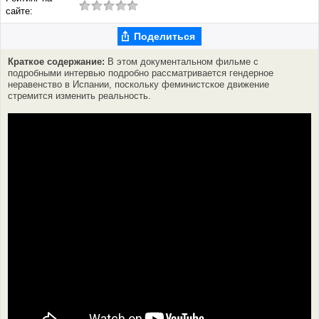
сайте:
Поделиться
Краткое содержание:
В этом документальном фильме с
подробными интервью подробно рассматривается гендерное
неравенство в Испании, поскольку феминистское движение
стремится изменить реальность.