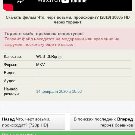
Скачать фильм Что, черт возьми, происходит? (2019) 1080p HD
через торрент
Торрент файл временно недоступен!
Торрент файл находится на модерации или временно не
загружен, поскольку ещё не вышел.
Качество:
WEB-DLRip
Формат:
MKV
Видео:
-
Аудио:
-
Начало
14 февраля 2020 в 10:53
раздачи:
-
Назад
Что, черт возьми,
В поисках последних
Вперед
происходит? [720p HD]
героев боевиков