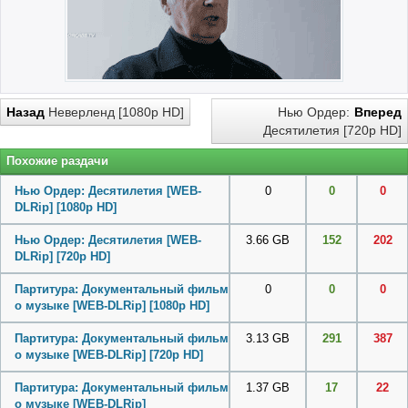
Назад
Неверленд [1080p HD]
Нью Ордер:
Вперед
Десятилетия [720p HD]
Похожие раздачи
Нью Ордер: Десятилетия [WEB-
0
0
0
DLRip] [1080p HD]
Нью Ордер: Десятилетия [WEB-
3.66 GB
152
202
DLRip] [720p HD]
Партитура: Документальный фильм
0
0
0
о музыке [WEB-DLRip] [1080p HD]
Партитура: Документальный фильм
3.13 GB
291
387
о музыке [WEB-DLRip] [720p HD]
Партитура: Документальный фильм
1.37 GB
17
22
о музыке [WEB-DLRip]