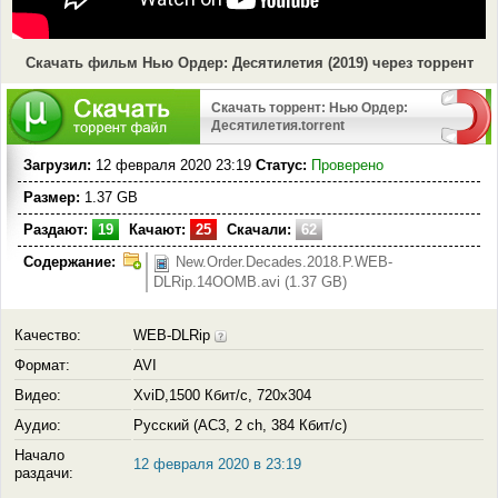
Скачать фильм Нью Ордер: Десятилетия (2019) через торрент
Скачать торрент: Нью Ордер:
Десятилетия.torrent
Загрузил:
12 февраля 2020 23:19
Статус:
Проверено
Размер:
1.37 GB
Раздают:
19
Качают:
25
Скачали:
62
Содержание:
New.Order.Decades.2018.P.WEB-
DLRip.14OOMB.avi (1.37 GB)
Качество:
WEB-DLRip
Формат:
AVI
Видео:
XviD,1500 Кбит/с, 720x304
Аудио:
Русский (AC3, 2 ch, 384 Кбит/с)
Начало
12 февраля 2020 в 23:19
раздачи: