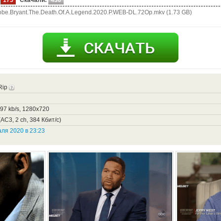
be.Bryant.The.Death.Of.A.Legend.2020.P.WEB-DL.72Op.mkv (1.73 GB)
Rip
297 kb/s, 1280x720
AC3, 2 ch, 384 Кбит/с)
ля 2020 в 23:23