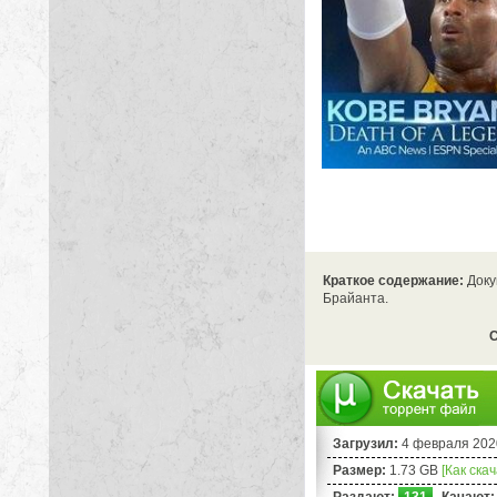
Краткое содержание:
Доку
Брайанта.
С
Загрузил:
4 февраля 202
Размер:
1.73 GB
[Как ска
Раздают:
131
Качают: