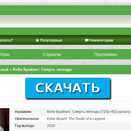
качать?
Популярные
Комментарии
Игры
Сериалы
Программы
ьный
» Коби Брайант: Смерть легенды
Название:
Коби Брайант: Смерть легенды [720p HD] скачать
Оригинальное:
Kobe Bryant: The Death of a Legend
Год выхода:
2020