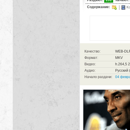
Содержание:
Ko
Качество:
WEB-DL
Формат:
MKV
Видео:
h.264,5 
Аудио:
Русский (
Начало раздачи:
04 февра