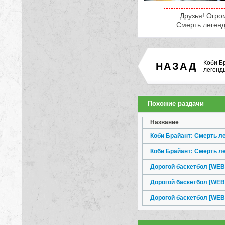
Друзья! Огро
Смерть легенд
Коби Б
НАЗАД
легенд
Похожие раздачи
Название
Коби Брайант: Смерть л
Коби Брайант: Смерть л
Дорогой баскетбол [WEB-
Дорогой баскетбол [WEB-
Дорогой баскетбол [WEB