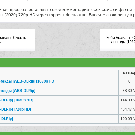
мная просьба, оставляйте свои комментарии, если скачали фильм 
ы (2020) 720p HD через торрент бесплатно! Внесите свою лепту в р
райант: Смерть
Коби Брайант: 
ы
легенды [108
Разме
егенды [WEB-DLRip] [1080p HD]
0
егенды [WEB-DLRip]
588.30 
DLRip] [1080p HD]
144.09 
DLRip] [720p HD]
404.47 
-DLRip]
100.05 