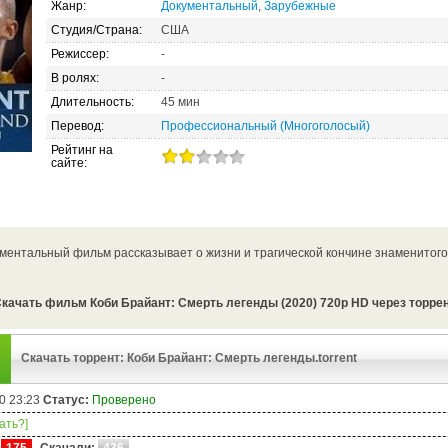
Жанр:
Документальный
,
Зарубежные
Студия/Страна:
США
Режиссер:
-
В ролях:
-
Длительность:
45 мин
Перевод:
Профессиональный (Многоголосый)
Рейтинг на
сайте:
ментальный фильм рассказывает о жизни и трагической кончине знаменитого
качать фильм Коби Брайант: Смерть легенды (2020) 720p HD через торре
Скачать торрент: Коби Брайант: Смерть легенды.torrent
0 23:23
Статус:
Проверено
чать?]
175
Скачали:
436