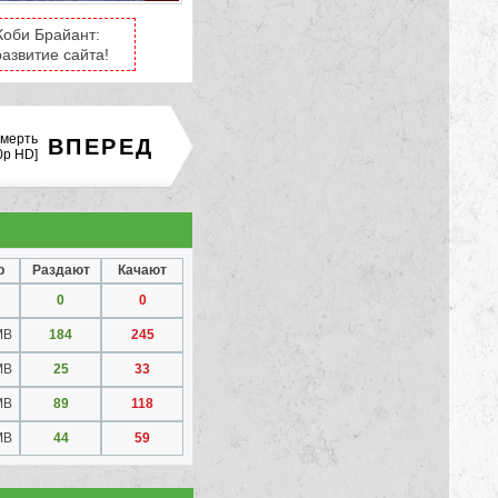
Коби Брайант:
азвитие сайта!
Смерть
ВПЕРЕД
0p HD]
р
Раздают
Качают
0
0
MB
184
245
MB
25
33
MB
89
118
MB
44
59