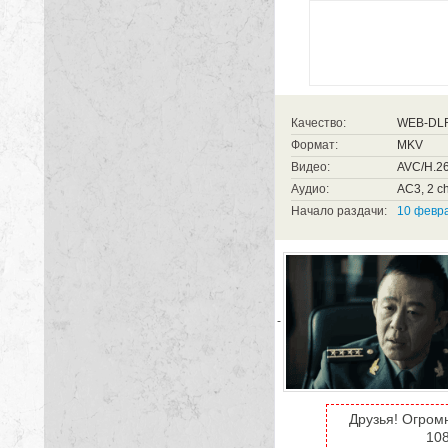
Качество:
WEB-DL
Формат:
MKV
Видео:
AVC/H.26
Аудио:
AC3, 2 ch
Начало раздачи:
10 февра
-
Друзья! Огром
108