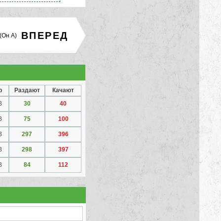
ВПЕРЕД
(Он А)
р
Раздают
Качают
B
30
40
B
75
100
B
297
396
B
298
397
B
84
112