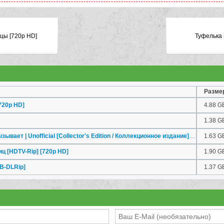
цы [720p HD]
Туфелька 
Разме
720p HD]
4.88 G
1.38 G
Тайный город: Лондон вызывает | Unofficial [Collector's Edition / Коллекционное издание]
[PC]
1.63 G
ц [HDTV-Rip] [720p HD]
1.90 G
B-DLRip]
1.37 G