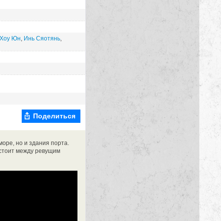
Хоу Юн
,
Инь Сяотянь
,
Поделиться
оре, но и здания порта.
 стоит между ревущим