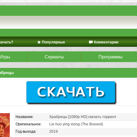
качать?
Популярные
Комментарии
Игры
Сериалы
Программы
абрецы
Название:
Храбрецы [1080p HD] скачать торрент
Оригинальное:
Lie huo ying xiong (The Bravest)
Год выхода:
2019