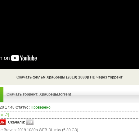
Скачать фильм Храбрецы (2019) 1080p HD через торрент
Скачать торрент: Храбрецы.torrent
20 17:48
Статус:
Проверено
чать?]
36
Скачали:
88
e.Bravest.2019.1080p.WEB-DL.mkv (5.30 GB)