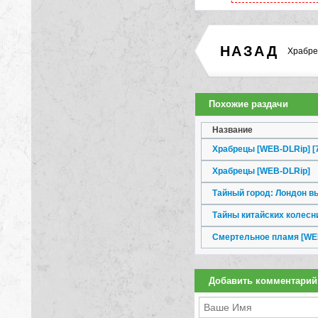
НАЗАД
Храбре
Похожие раздачи
Название
Храбрецы [WEB-DLRip] [
Храбрецы [WEB-DLRip]
Тайны китайских колесни
Смертельное пламя [WE
Добавить комментарий