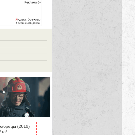
рабрецы (2019)
йта!