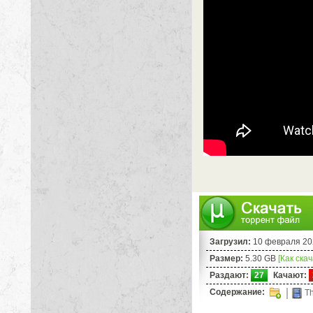
Загрузил:
10 февраля 20
Размер:
5.30 GB
[Как ска
Раздают:
27
Качают:
Содержание:
Th