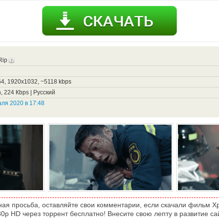
Rip
4, 1920x1032, ~5118 kbps
, 224 Кbps | Русский
ля 2020 в 17:48
ная просьба, оставляйте свои комментарии, если скачали фильм Х
0p HD через торрент бесплатно! Внесите свою лепту в развитие са