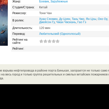
Жанр:
Боевик
,
Зарубежные
Студия/Страна:
Китай
Режиссер:
Тони Чан
Хуан Сяомин
,
Ду Цзян
,
Тань Чжо
,
Ян Цзы
,
Охо Оу
,
В ролях:
Джейсон Гу
,
Чжан Чжэхань
,
Гао Гэ
Длительность:
120 мин
Перевод:
Любительский (Одноголосый)
Рейтинг на
сайте:
Рейтинг:
е взрыва нефтепровода в районе порта Биньхая, загорается не только само м
 на весь город и только группа решительных и смелых китайских пожарников
да.