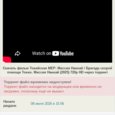
Скачать фильм Токийская МЕР: Миссия Нанкай / Бригада скорой
помощи Токио. Миссия Нанкай (2025) 720p HD через торрент
Торрент файл временно недоступен!
Торрент файл находится на модерации или временно не
загружен, поскольку ещё не вышел.
Начало
08 июля 2026 в 15:56
раздачи: