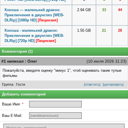
Кокоша — маленький дракон:
2.94 GB
33
44
Приключения в джунглях [WEB-
DLRip] [1080p HD]
[Лицензия]
Кокоша - маленький дракон:
1.55 GB
21
28
Приключения в джунглях [WEB-
DLRip] [720p HD]
[Лицензия]
Комментарии (1)
#1 написал : Олег
(10 июля 2026 11:23)
Пожалуйста, введите оценку "минус 1", чтоб оценивать такие тупые
фильмы
Группа : Гости
[ответить]
[цитировать]
Добавить комментарий
Ваше Имя:
*
Ваш E-Mail: