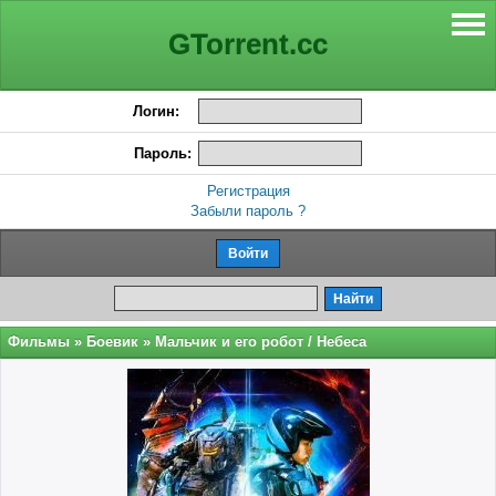
GTorrent.cc
Логин:
Пароль:
Регистрация
Забыли пароль ?
Фильмы
»
Боевик
» Мальчик и его робот / Небеса