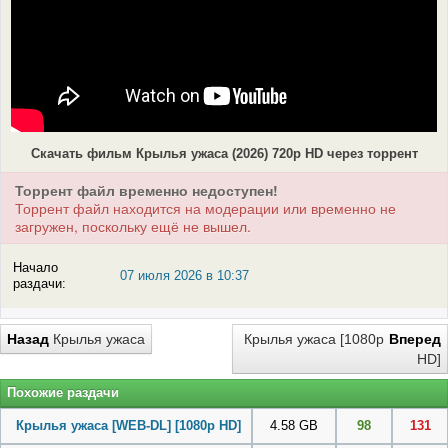
Скачать фильм Крылья ужаса (2026) 720p HD через торрент
Торрент файл временно недоступен!
Торрент файл находится на модерации или временно не
загружен, поскольку ещё не вышел.
Начало
07 июля 2026 в 10:37
раздачи:
Назад
Крылья ужаса
Крылья ужаса [1080p
Вперед
HD]
Похожие раздачи
Крылья ужаса [WEB-DL] [1080p HD]
4.58 GB
98
131