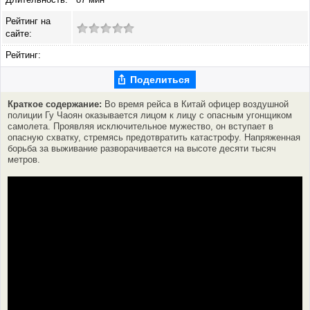
Рейтинг на
сайте:
Рейтинг:
Поделиться
Краткое содержание:
Во время рейса в Китай офицер воздушной
полиции Гу Чаоян оказывается лицом к лицу с опасным угонщиком
самолета. Проявляя исключительное мужество, он вступает в
опасную схватку, стремясь предотвратить катастрофу. Напряженная
борьба за выживание разворачивается на высоте десяти тысяч
метров.