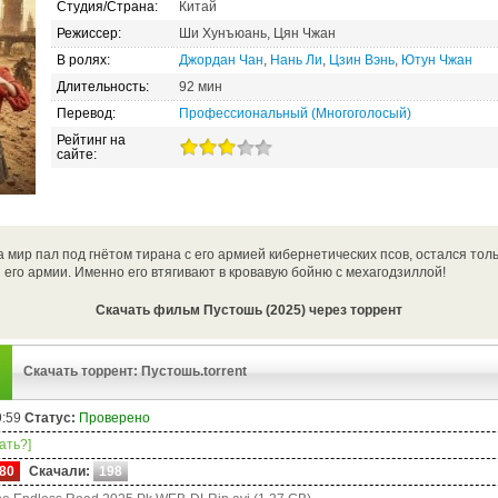
Студия/Страна:
Китай
Режиссер:
Ши Хунъюань, Цян Чжан
В ролях:
Джордан Чан
,
Нань Ли
,
Цзин Вэнь
,
Ютун Чжан
Длительность:
92 мин
Перевод:
Профессиональный (Многоголосый)
Рейтинг на
сайте:
а мир пал под гнётом тирана с его армией кибернетических псов, остался тол
 его армии. Именно его втягивают в кровавую бойню с мехагодзиллой!
Скачать фильм Пустошь (2025) через торрент
Скачать торрент: Пустошь.torrent
9:59
Статус:
Проверено
чать?]
80
Скачали:
198