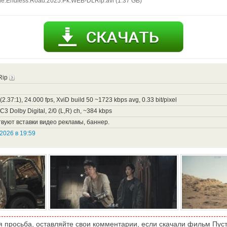
e.Endless.Road.2025.Pk.WEB-DLRip.avi (1.37 GB)
Rip
2.37:1), 24.000 fps, XviD build 50 ~1723 kbps avg, 0.33 bit/pixel
C3 Dolby Digital, 2/0 (L,R) ch, ~384 kbps
вуют вставки видео рекламы, баннер.
2026 в 19:59
я просьба, оставляйте свои комментарии, если скачали фильм Пуст