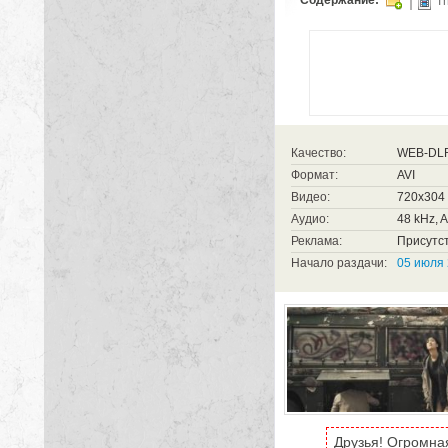
Th
Качество:
WEB-DL
Формат:
AVI
Видео:
720x304 (
Аудио:
48 kHz, A
Реклама:
Присутст
Начало раздачи:
05 июля 
Друзья! Огромна