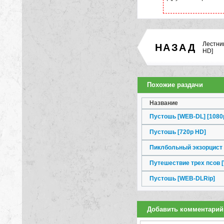
Лестни
НАЗАД
HD]
Похожие раздачи
Название
Пустошь [WEB-DL] [1080
Пустошь [720p HD]
Пиклбольный экзорцист 
Путешествие трех псов 
Пустошь [WEB-DLRip]
Добавить комментарий