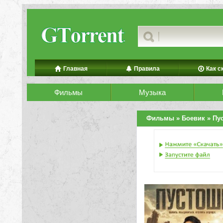
Главная
Правила
Как с
Фильмы
Музыка
Фильмы
»
Боевик
» Пу