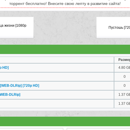
торрент бесплатно! Внесите свою лепту в развитие сайта!
ца жизни [1080p
Пустошь [72
Разме
p HD]
4.80 G
0
[WEB-DLRip] [720p HD]
0
[WEB-DLRip]
1.37 G
1.37 G