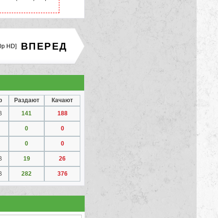
ВПЕРЕД
0p HD]
р
Раздают
Качают
B
141
188
0
0
0
0
B
19
26
B
282
376