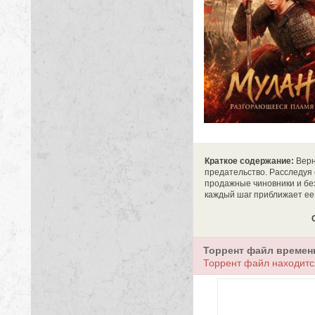
Краткое содержание:
Верн
предательство. Расследуя 
продажные чиновники и без
каждый шаг приближает ее 
Торрент файл времен
Торрент файл находитс