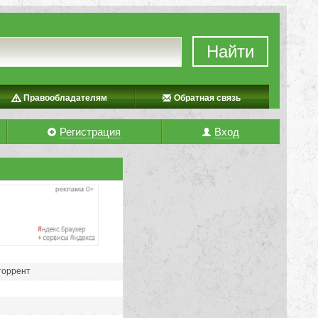
Найти
Правообладателям
Обратная связь
Регистрация
Вход
торрент