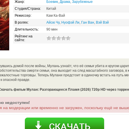
Жанр:
Боевик
,
Драма
,
Зарубежные
Студия/Страна:
Китай
Режиссер:
Кам Ка-Вай
В ролях:
Айсю Чу
,
Нуофэй Ли
,
Ган Ван
,
Вэй Вэй
Длительность:
90 мин
Рейтинг на
сайте:
увшись домой после войны, Мулань узнаёт, что её семья убита и кругом царит
обстоятельства смерти семьи, она выходит на след масштабного заговора, 
жалостные торговцы. Теперь Мулани предстоит в одиночку встать на путь мес
к опасной правде.
Скачать фильм Мулан: Разгорающееся Пламя (2026) 720p HD через торрен
но недоступен!
я на модерации или временно не загружен, поскольку ещё не выше