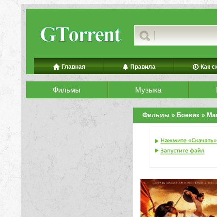
Главная
Правила
Как с
Фильмы
Музыка
Фильмы
»
Боевик
» Ма