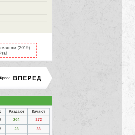
амангам (2019)
йта!
ВПЕРЕД
 Кроос
р
Раздают
Качают
B
204
272
B
28
38