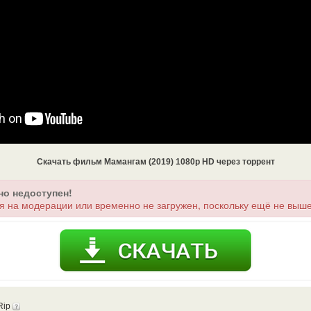
Скачать фильм Мамангам (2019) 1080p HD через торрент
но недоступен!
я на модерации или временно не загружен, поскольку ещё не выше
Rip