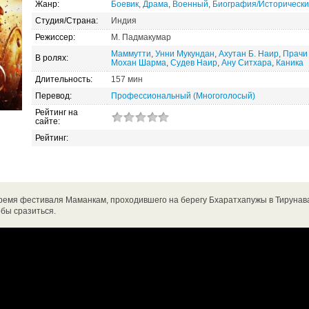
Жанр:
Боевик
,
Драма
,
Военный
,
Биография/Историческ
Студия/Страна:
Индия
Режиссер:
М. Падмакумар
Маммутти
,
Унни Мукундан
,
Ахутан Б. Наир
,
Прачи
В ролях:
Мохан Шарма
,
Судев Наир
,
Ану Ситхара
,
Каника
Длительность:
157 мин
Перевод:
Профессиональный (Многоголосый)
Рейтинг на
сайте:
Рейтинг:
ремя фестиваля Маманкам, проходившего на берегу Бхаратхапужы в Тирунав
обы сразиться.