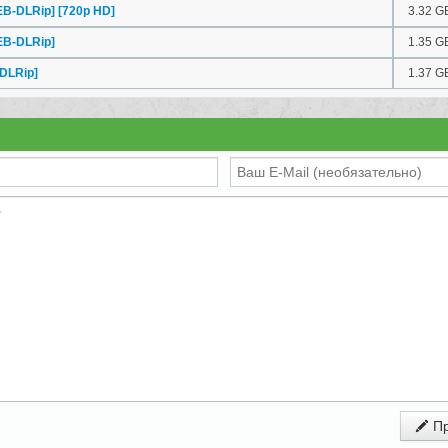
B-DLRip] [720p HD]
3.32 G
EB-DLRip]
1.35 G
DLRip]
1.37 G
Пр