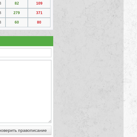
B
82
109
B
279
371
B
60
80
оверить правописание