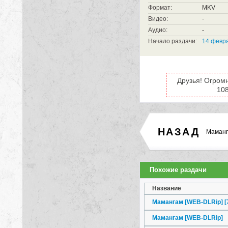
Формат:
MKV
Видео:
-
Аудио:
-
Начало раздачи:
14 февра
Друзья! Огром
108
НАЗАД
Маманг
Похожие раздачи
Название
Мамангам [WEB-DLRip] [
Мамангам [WEB-DLRip]