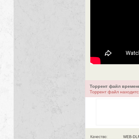
Торрент файл времен
Торрент файл находитс
Качество:
WEB-DL