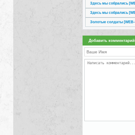
Здесь мы собрались [WE
Здесь мы собрались [W
Золотые солдаты [WEB-
Добавить комментарий