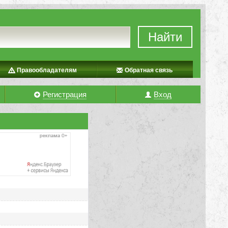
Найти
Правообладателям
Обратная связь
Регистрация
Вход