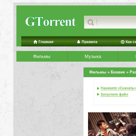
Главная
Правила
Как с
Фильмы
Музыка
Фильмы
»
Боевик
» Ра