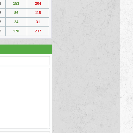
B
153
204
B
86
115
B
24
31
B
178
237