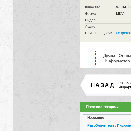
Качество:
WEB-DL
Формат:
MKV
Видео:
-
Аудио:
-
Начало раздачи:
08 февра
Друзья! Огром
Информатор (
Разобл
НАЗАД
Информ
Похожие раздачи
Название
Разоблачитель / Информ