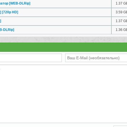
атор [WEB-DLRip]
1.37 G
 [720p HD]
3.59 G
]
1.37 G
B-DLRip]
1.36 G