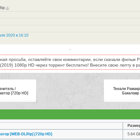
Rip
ля 2020 в 16:10
-
ная просьба, оставляйте свои комментарии, если скачали фильм Р
2019) 1080p HD через торрент бесплатно! Внесите свою лепту в ра
ачитель /
Тенали Рамак
атор [720p HD]
Бакалавр
Разме
атор [WEB-DLRip] [720p HD]
5.64 G