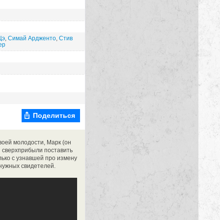
Цэ
,
Симай Ардженто
,
Стив
ер
Поделиться
воей молодости, Марк (он
и сверхприбыли поставить
лько с узнавшей про измену
енужных свидетелей.