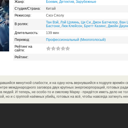
Жанр:
Боевик
,
Детектив
,
Зарубежные
Студия/Страна:
Китай
Режиссер:
Сюэ Сяолу
Тан Вэй
,
Лэй Цзяинь
,
Ци Си
,
Джон Батчелор
,
Ван 
В ролях:
Бастони
,
Люк Клейсон
,
Бретт Казинс
,
Джейн Даун
Длительность:
139 мин
Перевод:
Профессиональный (Многоголосый)
Рейтинг на
сайте:
Рейтинг:
авшийся минутной слабости, и на одну ночь вернувшийся к подруге времён с
ентре международного заговора двух крупных энергокорпораций, готовых рад
в людей. И теперь, не особо-то и смелому Марку - придётся иметь дело не то
й, но и с группой наёмных убийц, готовых на всё, чтобы навсегда заткнуть н