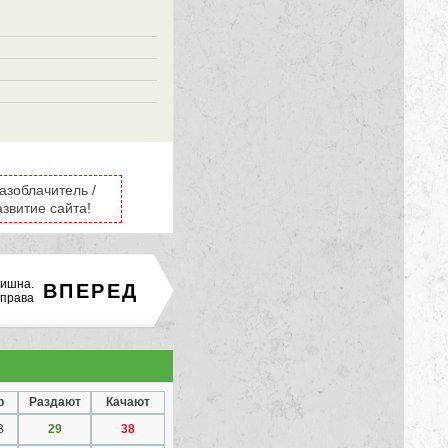
азоблачитель /
звитие сайта!
ришна.
ВПЕРЕД
 права
р
Раздают
Качают
B
29
38