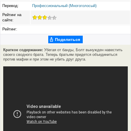
Перевод:
Профессиональный (Многоголосый)
Рейтинг на
сайте:
Рейтинг:
Поделиться
Краткое содержание:
Убегая от банды, Болт вынужден навестить
своего сводного брата. Теперь братьям придется объединиться
против мафии и при этом не убить друг друга.