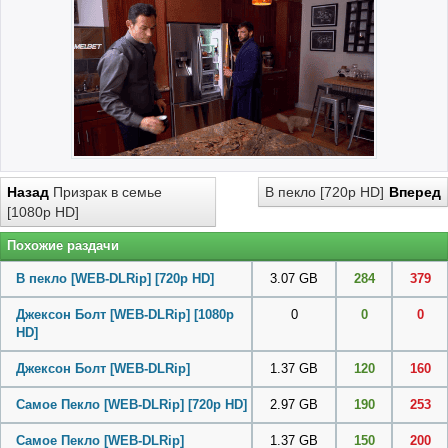
Назад
Призрак в семье
В пекло [720p HD]
Вперед
[1080p HD]
Похожие раздачи
В пекло [WEB-DLRip] [720p HD]
3.07 GB
284
379
Джексон Болт [WEB-DLRip] [1080p
0
0
0
HD]
Джексон Болт [WEB-DLRip]
1.37 GB
120
160
Самое Пекло [WEB-DLRip] [720p HD]
2.97 GB
190
253
Самое Пекло [WEB-DLRip]
1.37 GB
150
200