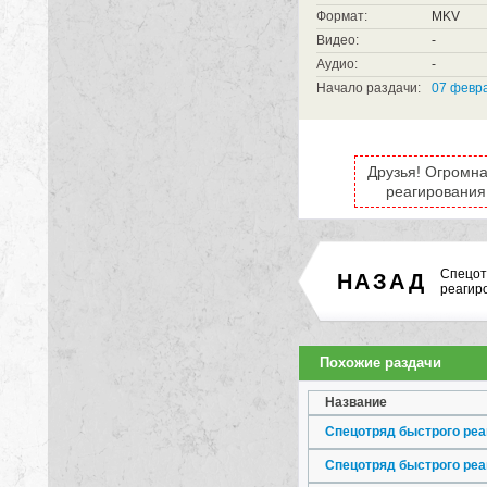
Формат:
MKV
Видео:
-
Аудио:
-
Начало раздачи:
07 февра
Друзья! Огромна
реагирования 
Спецот
НАЗАД
реагир
Похожие раздачи
Название
Спецотряд быстрого реа
Спецотряд быстрого реа