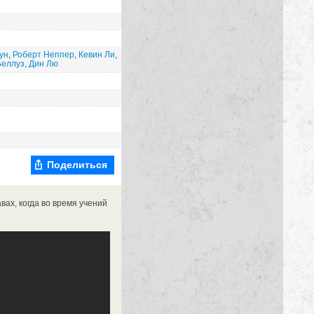
ун
,
Роберт Неппер
,
Кевин Ли
,
Беллуз
,
Дин Лю
Поделиться
ах, когда во время учений