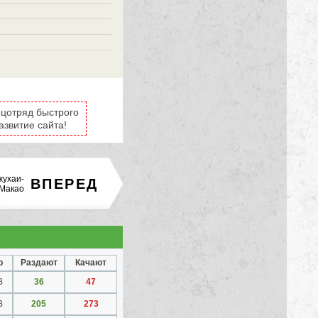
ецотряд быстрого
азвитие сайта!
жухаи-
ВПЕРЕД
Макао
р
Раздают
Качают
B
36
47
B
205
273