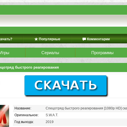
качать?
Популярные
Комментарии
Игры
Сериалы
Программы
ецотряд быстрого реагирования
Название:
Спецотряд быстрого реагирования [1080p HD] ск
Оригинальное:
S.W.A.T.
Год выхода:
2019