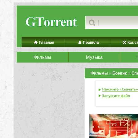
Главная
Правила
Как с
Фильмы
Музыка
Фильмы
»
Боевик
» Сп