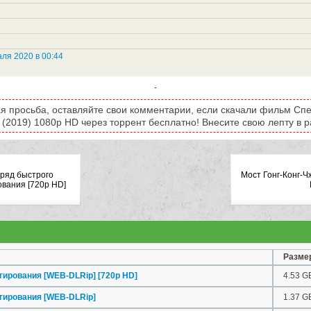
ля 2020 в 00:44
-
я просьба, оставляйте свои комментарии, если скачали фильм Сп
(2019) 1080p HD через торрент бесплатно! Внесите свою лепту в р
ряд быстрого
Мост Гонг-Конг-Ч
ования [720p HD]
Разме
гирования [WEB-DLRip] [720p HD]
4.53 G
гирования [WEB-DLRip]
1.37 G