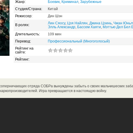
Жанр:
Боевик
,
Криминал
,
Зарубежные
Студия/Страна:
Китай
Режиссер:
Дин Шэн
Лин Сяосу
,
Цзя Найлян
,
Джина Цзинь
,
Чжан Юньл
В ролях:
Элль Александр
,
Бассем Хаяти
,
Мэттью Дел Бел 
Длительность:
109 мин
Перевод:
Профессиональный (Многоголосый)
Рейтинг на
сайте:
Рейтинг:
соперничающих отряда СОБРа вынуждены забыть о своих мальчишеских забав
 наркопроизводителей. Игра превращается в настоящую войну.