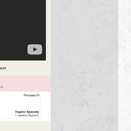
рент
л.