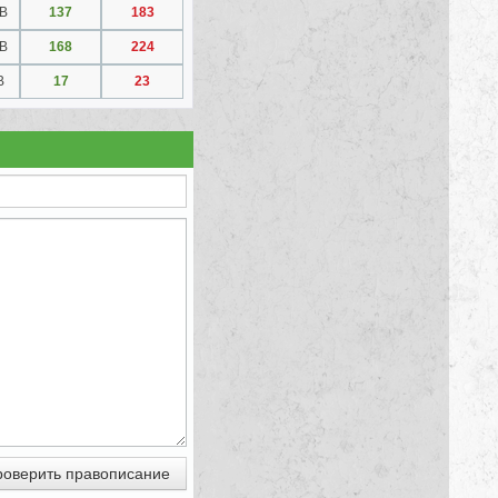
GB
137
183
GB
168
224
B
17
23
оверить правописание