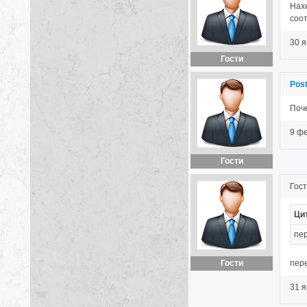
Нах
соот
30 я
Гости
Pos
Поч
9 ф
Гости
Гост
Цит
пе
Гости
пер
31 я