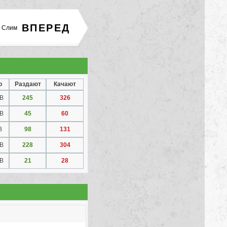
ВПЕРЕД
и Слим
р
Раздают
Качают
GB
245
326
GB
45
60
B
98
131
GB
228
304
GB
21
28