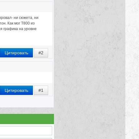
провал- ни сюжета, ни
н. Как мог Т800 из
я графика на уровне
Цитировать
#2
Цитировать
#1