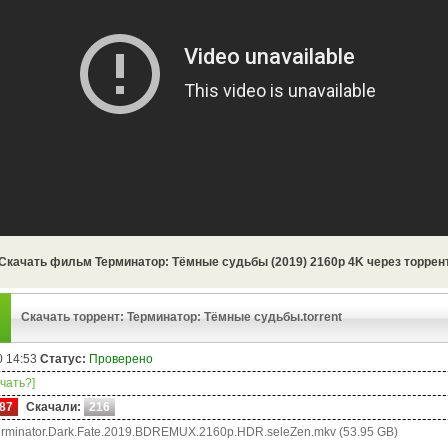
Скачать фильм Терминатор: Тёмные судьбы (2019) 2160p 4K через торрен
Скачать торрент: Терминатор: Тёмные судьбы.torrent
0 14:53
Статус:
Проверено
ачать?]
87
Скачали:
216
rminator.Dark.Fate.2019.BDREMUX.2160p.HDR.seleZen.mkv (53.95 GB)