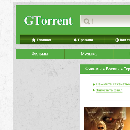
Главная
Правила
Как с
Фильмы
Музыка
Фильмы
»
Боевик
» Те