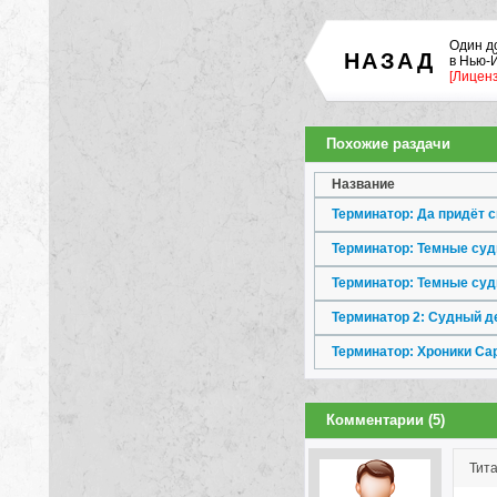
Один д
НАЗАД
в Нью-
[Лицен
Похожие раздачи
Название
Терминатор: Да придёт с
Терминатор: Темные суд
Терминатор: Темные суд
Терминатор 2: Судный де
Терминатор: Хроники Сары
Комментарии (5)
Тит