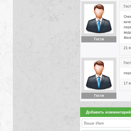
Гост
Очен
каче
пер
виде
Филь
Гости
21 я
Гост
пер
17 я
Гости
Добавить комментарий