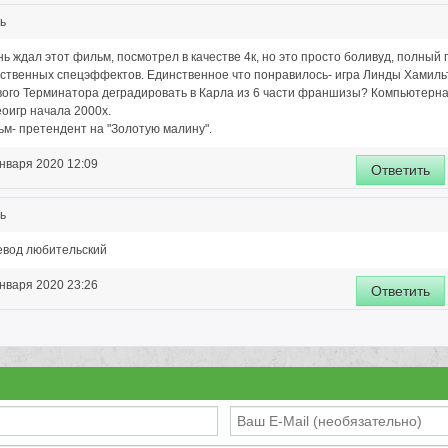
ь
ь ждал этот фильм, посмотрел в качестве 4к, но это просто боливуд, полный 
ственных спецэффектов. Единственное что понравилось- игра Линды Хамильто
вого Терминатора деградировать в Карла из 6 части франшизы? Компьютерна
оигр начала 2000х.
м- претендент на "Золотую малину".
нваря 2020 12:09
Ответить
ь
евод любительский
нваря 2020 23:26
Ответить