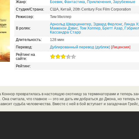
Жанр:
Боевик
,
Фантастика
,
Приключения
,
Зарубежные
Студия/Страна:
США, Китай, 20th Century Fox Film Corporation
Режиссер:
Тим Миллер
Арнольд Шварценеггер
,
Эдвард Ферлонг
,
Линда Х
В ролях:
Маккензи Дэвис
,
Том Хоппер
,
Бретт Азар
,
Гэбриел
Кассандра Старр
Длительность:
128 мин
Перевод:
Дублированный перевод (дубляж)
[Лицензия]
Рейтинг на
сайте:
Рейтинг:
 Коннор превратилась в настоящую охотницу за терминаторами и теперь з
. Она считала, что главное — это не дать им добраться до Джона, но теперь 
ависит судьба человечества. Вместе с ней в бой вступает и загадочная Грейс