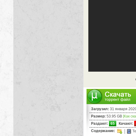
Загрузил:
31 января 202
Размер:
53.95 GB
[Как ск
Раздают:
65
Качают:
Содержание:
Te