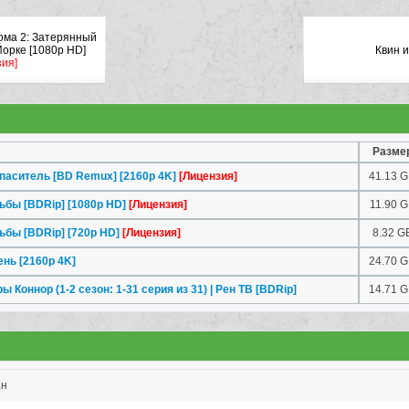
ома 2: Затерянный
Йорке [1080p HD]
Квин 
зия]
Разме
паситель [BD Remux] [2160p 4K]
[Лицензия]
41.13 
ьбы [BDRip] [1080p HD]
[Лицензия]
11.90 
ьбы [BDRip] [720p HD]
[Лицензия]
8.32 G
нь [2160p 4K]
24.70 
 Коннор (1-2 сезон: 1-31 серия из 31) | Рен ТВ [BDRip]
14.71 
ан