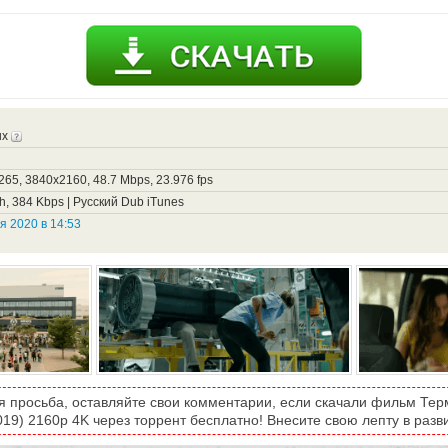
ux
65, 3840x2160, 48.7 Mbps, 23.976 fps
ch, 384 Kbps | Русский Dub iTunes
я 2020 в 14:53
я просьба, оставляйте свои комментарии, если скачали фильм Те
019) 2160p 4K через торрент бесплатно! Внесите свою лепту в разви