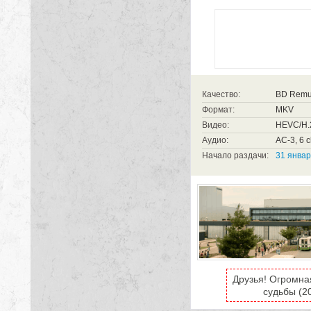
Качество:
BD Rem
Формат:
MKV
Видео:
HEVC/H.2
Аудио:
AC-3, 6 
Начало раздачи:
31 январ
Друзья! Огромна
судьбы (2