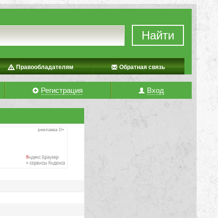
Найти
Правообладателям
Обратная связь
Регистрация
Вход