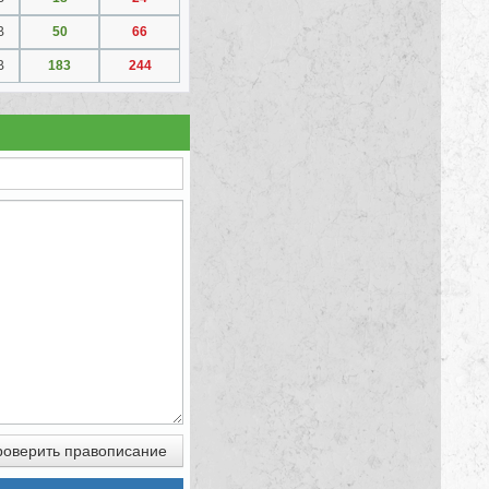
B
50
66
B
183
244
оверить правописание