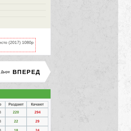
сто (2017) 1080p
!
ВПЕРЕД
в Дыре
р
Раздают
Качают
B
220
294
B
22
29
B
18
24