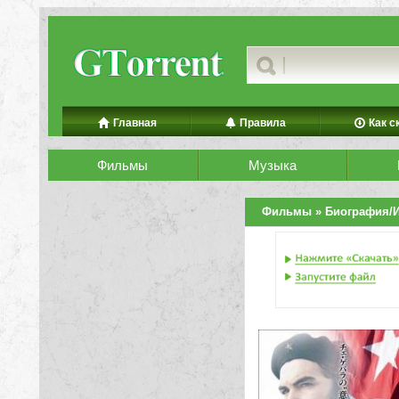
Главная
Правила
Как с
Фильмы
Музыка
Фильмы
»
Биография/И