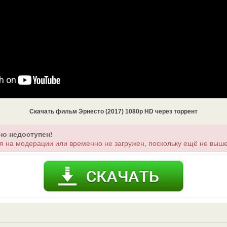
Скачать фильм Эрнесто (2017) 1080p HD через торрент
но недоступен!
я на модерации или временно не загружен, поскольку ещё не выше