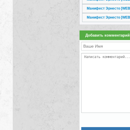
Манифест Эрнесто [WEB-
Манифест Эрнесто [WEB
Добавить комментарий