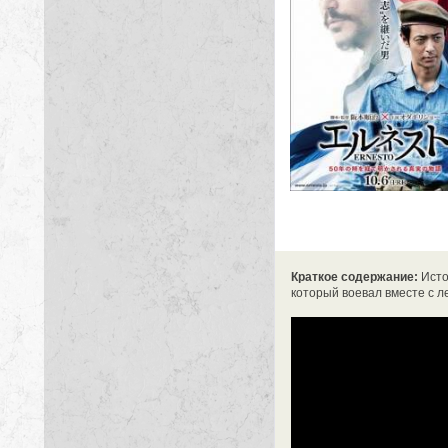
Краткое содержание:
Исто
который воевал вместе с л